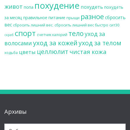
похудение
живот
похудеть
попа
похудеть
разное
сбросить
за месяц
правильное питание
прыщи
вес
сбросить лишний вес.
сбросить лишний вес быстро
сит30
спорт
тело
уход за
счетчик калорий
скраб
уход за кожей
уход за телом
волосами
целлюлит
чистая кожа
цветы
ходьба
Архивы
Архивы