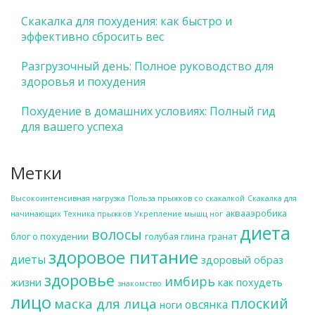
Скакалка для похудения: как быстро и
эффективно сбросить вес
Разгрузочный день: Полное руководство для
здоровья и похудения
Похудение в домашних условиях: Полный гид
для вашего успеха
Метки
Высокоинтенсивная нагрузка
Польза прыжков со скакалкой
Скакалка для
аквааэробика
начинающих
Техника прыжков
Укрепление мышц ног
диета
волосы
блог о похудении
голубая глина
гранат
здоровое питание
диеты
здоровый образ
здоровье
имбирь
жизни
как похудеть
знакомство
лицо
плоский
маска для лица
овсянка
ноги