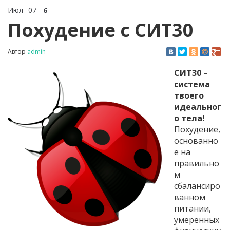
Июл
07
6
Похудение с СИТ30
Автор
admin
СИТ30 –
система
твоего
идеальног
о тела!
Похудение,
основанно
е на
правильно
м
сбалансиро
ванном
питании,
умеренных