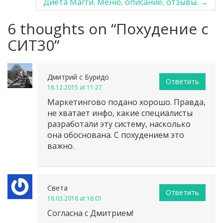
Диета Магги. Меню, описание, отзывы.
→
6 thoughts on “
Похудение с
СИТ30
”
Дмитрий с Буридо
Ответить
18.12.2015 at 11:27
Маркетингово подано хорошо. Правда,
не хватает инфо, какие специалисты
разработали эту систему, насколько
она обоснована. С похудением это
важно.
Света
Ответить
16.03.2016 at 18:01
Согласна с Дмитрием!