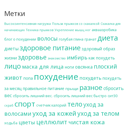
Метки
Высокоинтенсивная нагрузка
Польза прыжков со скакалкой
Скакалка для
аквааэробика
начинающих
Техника прыжков
Укрепление мышц ног
диета
волосы
блог о похудении
голубая глина
гранат
здоровое питание
диеты
здоровый образ
здоровье
имбирь
жизни
как похудеть
знакомство
лицо
плоский
маска для лица
овсянка
ноги
похудение
живот
похудеть
попа
похудеть
разное
сбросить
за месяц
правильное питание
прыщи
вес
сбросить лишний вес.
сбросить лишний вес быстро
сит30
спорт
тело
уход за
счетчик калорий
скраб
уход за кожей
уход за телом
волосами
целлюлит
чистая кожа
цветы
ходьба