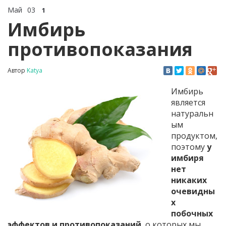
Май
03
1
Имбирь
противопоказания
Автор
Katya
Имбирь
является
натуральн
ым
продуктом,
поэтому
у
имбиря
нет
никаких
очевидны
х
побочных
эффектов и противопоказаний
, о которых мы