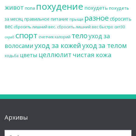
похудение
живот
похудеть
попа
похудеть
разное
сбросить
за месяц
правильное питание
прыщи
вес
сбросить лишний вес.
сбросить лишний вес быстро
сит30
спорт
тело
уход за
счетчик калорий
скраб
уход за кожей
уход за телом
волосами
целлюлит
чистая кожа
цветы
ходьба
Архивы
Архивы