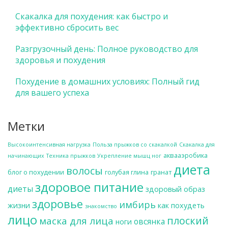
Скакалка для похудения: как быстро и
эффективно сбросить вес
Разгрузочный день: Полное руководство для
здоровья и похудения
Похудение в домашних условиях: Полный гид
для вашего успеха
Метки
Высокоинтенсивная нагрузка
Польза прыжков со скакалкой
Скакалка для
аквааэробика
начинающих
Техника прыжков
Укрепление мышц ног
диета
волосы
блог о похудении
голубая глина
гранат
здоровое питание
диеты
здоровый образ
здоровье
имбирь
жизни
как похудеть
знакомство
лицо
плоский
маска для лица
овсянка
ноги