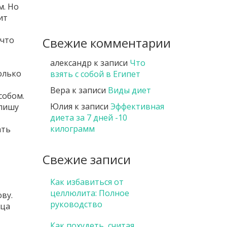
м. Но
ит
 что
Свежие комментарии
александр
к записи
Что
олько
взять с собой в Египет
Вера
к записи
Виды диет
собом.
Юлия
к записи
Эффективная
опишу
диета за 7 дней -10
килограмм
ать
Свежие записи
Как избавиться от
целлюлита: Полное
ву.
руководство
ица
Как похудеть, считая