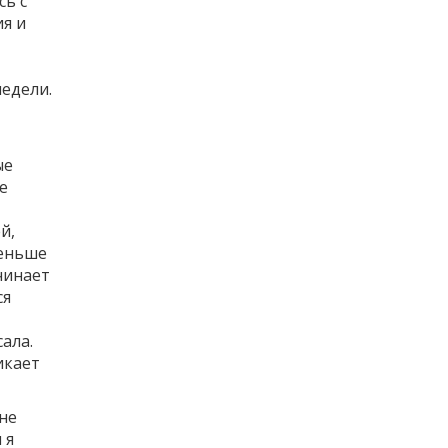
сь с
ия и
недели.
ые
е
ь
й,
меньше
чинает
ся
ала.
икает
 не
 я