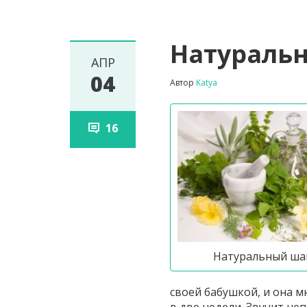
Натураль
АПР
04
Автор
Katya
16
Натуральный ша
своей бабушкой, и она м