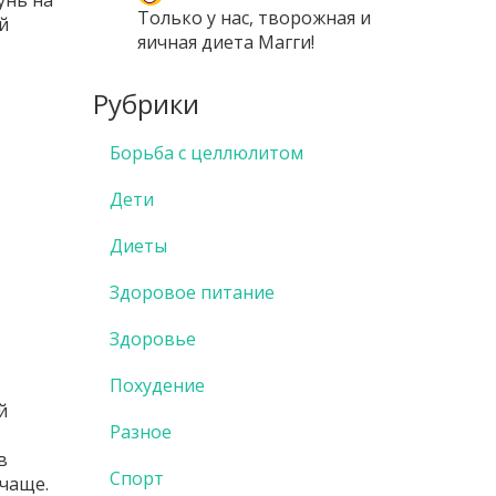
унь на
Только у нас, творожная и
й
яичная диета Магги!
Рубрики
Борьба с целлюлитом
Дети
Диеты
Здоровое питание
Здоровье
Похудение
й
Разное
и
в
Спорт
чаще.