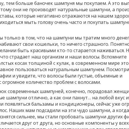
у, тем больше баночек шампуня мы покупаем. А это вы
этому они не производят натуральные шампуни, а прои
ставы, которые негативно отражаются на нашем здоро
риходиться мыть голову очень часто и покупать шампун
ы только в том, что на шампуни мы тратим много денег
набивают свои кошельки, то ничего страшного. Понятн
елании быть красивыми кто-то старается наживаться. 
 что страдает наш организм и наши волосы. Вспомните
лстых косах толщиной с кулак, в современном мире это
лавное пользоваться натуральным шампунем. Посмотр
фии и увидите, что волосы были густые, объемные и
ас огромное количество проблем с волосами.
нок современных шампуней, конечно, порадовал женщи
е шампуни отлично, а как они пахнут… на любой вкус и
ли появляться бальзамы и кондиционеры, сейчас уже ог
лос. Наших мам подсадили на эти чудо шампуни, а когд
язнятся сильнее, мы стали пробовать шампуни других ф
тличается друг от друга, но основные компоненты у всех