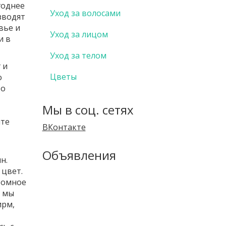
годнее
Уход за волосами
зводят
вье и
Уход за лицом
и в
Уход за телом
 и
Цветы
о
Но
Мы в соц. сетях
ите
ВКонтакте
Объявления
н.
 цвет.
ромное
а мы
ирм,