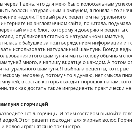
 через 1 день, что для меня было колоссальным успехо
 мыть волосы натуральным шампунем, я поняла что знач
течение недели. Первый раз с рецептом натурального
 интернете на англоязычном сайте, почитала, подумала
веренный мною блог, которому я доверяю и рецепты с
могали, опубликовал статью о натуральном шампуне,
атилась к бабушке за подтверждением информации и т
вать использовать натуральный шампунь. Всегда ведь
пользования этого шампуня и мыть голову обычным спо
ампуней много, я напишу вкратце о каждом. А потом 
я натурального шампуня. Я выбрала рецепты, которые
ческому человеку, потому что я думаю, нет смысла пис
мпуней, в состав которых входит порошок панамского
ии, так как достать такие ингредиенты практически не
шампуня с горчицей
разведите 1ст.л. горчицы. И этим составом вымойте голо
 водой. Этот рецепт подходит для жирных волос. Горч
 и волосы грязнятся не так быстро.