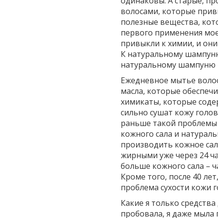
одинаковы. А старые, пр
волосами, которые привы
полезные вещества, кот
первого применения мое
привыкли к химии, и они
К натуральному шампуню
натуральному шампуню 1
Ежедневное мытье воло
масла, которые обеспеч
химикаты, которые соде
сильно сушат кожу голов
раньше такой проблемы 
кожного сала и натураль
производить кожное сал
жирными уже через 24 час
больше кожного сала – ч
Кроме того, после 40 ле
проблема сухости кожи г
Какие я только средства
пробовала, я даже мыла