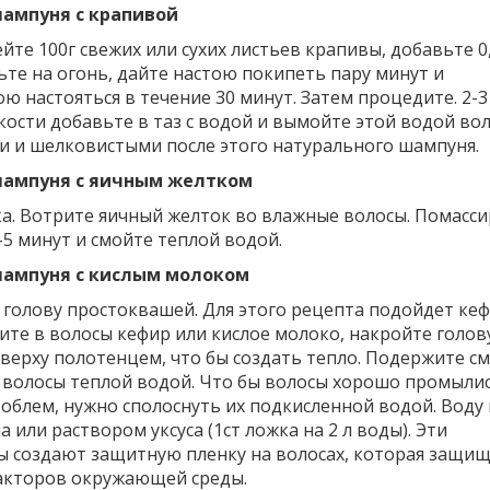
шампуня с крапивой
те 100г свежих или сухих листьев крапивы, добавьте 0
вьте на огонь, дайте настою покипеть пару минут и
ю настояться в течение 30 минут. Затем процедите. 2-3
ости добавьте в таз с водой и вымойте этой водой вол
и и шелковистыми после этого натурального шампуня.
шампуня с яичным желтком
ка. Вотрите яичный желток во влажные волосы. Помасс
-5 минут и смойте теплой водой.
шампуня с кислым молоком
голову простоквашей. Для этого рецепта подойдет кеф
ите в волосы кефир или кислое молоко, накройте голов
сверху полотенцем, что бы создать тепло. Подержите см
 волосы теплой водой. Что бы волосы хорошо промылис
роблем, нужно сполоснуть их подкисленной водой. Вод
 или раствором уксуса (1ст ложка на 2 л воды). Эти
 создают защитную пленку на волосах, которая защи
акторов окружающей среды.