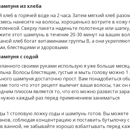
шампуня из хлеба
хлеб в горячей воде на 2 часа. Затем мягкий хлеб разо
 смесь нанесите на волосы, хорошенько вотрите в кожу
пленкой. Сверху пакета наденьте полотенце или шапку,
жите этот шампунь в течение 20-30 минут на ваших вол
аной хлеб богат витаминами группы В, а они укрепляю
ыми, блестящими и здоровыми.
ампуня с содой
еланного своими руками использую я уже больше месяц
ьна. Волосы блестящие, густые и мыть голову можно 1 
ьного шампуня достаточно прост. Вам понадобиться об
оме того что этот рецепт вылечит ваши волосы, так он
одним плюсом является то, что его можно развести зара
е нужно каждый раз перед применением заниматься
.
оды 1 столовую ложку соды и шампунь готов. Вы можете
канов, соблюдая концентрацию и поставить бутылочку с
в ванной, не забывайте хорошо взбалтывать перед ка