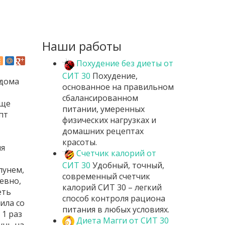
Наши работы
Похудение без диеты от
СИТ 30
Похудение,
дома
основанное на правильном
сбалансированном
еще
питании, умеренных
пт
физических нагрузках и
домашних рецептах
красоты.
ля
Счетчик калорий от
СИТ 30
Удобный, точный,
пунем,
современный счетчик
евно,
калорий СИТ 30 – легкий
еть
способ контроля рациона
ила со
питания в любых условиях.
 1 раз
Диета Магги от СИТ 30