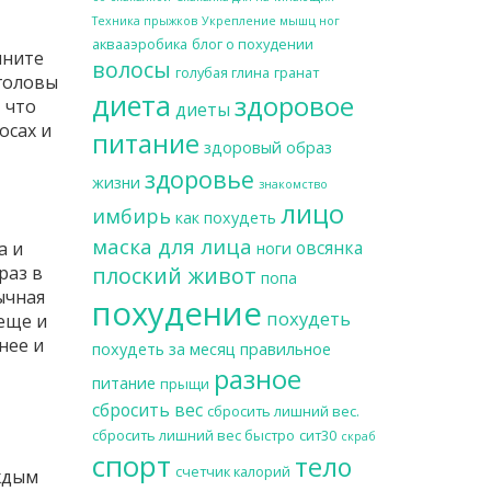
Техника прыжков
Укрепление мышц ног
аквааэробика
блог о похудении
мните
волосы
голубая глина
гранат
 головы
диета
здоровое
 что
диеты
осах и
питание
здоровый образ
т
здоровье
жизни
знакомство
лицо
имбирь
как похудеть
маска для лица
овсянка
а и
ноги
раз в
плоский живот
попа
ычная
похудение
похудеть
 еще и
нее и
похудеть за месяц
правильное
разное
питание
прыщи
сбросить вес
сбросить лишний вес.
сбросить лишний вес быстро
сит30
скраб
спорт
тело
счетчик калорий
ждым