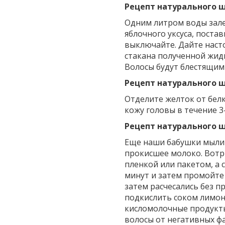
Рецепт натурального 
Одним литром воды залей
яблочного уксуса, поста
выключайте. Дайте насто
стакана полученной жидк
Волосы будут блестящим
Рецепт натурального 
Отделите желток от бел
кожу головы в течение 3
Рецепт натурального 
Еще наши бабушки мыли 
прокисшее молоко. Вотр
пленкой или пакетом, а 
минут и затем промойте
затем расчесались без п
подкислить соком лимона
кисломолочные продукты
волосы от негативных ф