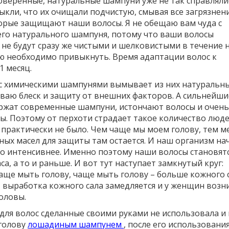
оверенные, натуральные шампуни уже не так справляли
кли, что их очищали подчистую, смывая все загрязнен
орые защищают наши волосы. Я не обещаю вам чуда с
го натурального шампуня, потому что ваши волосы
 не будут сразу же чистыми и шелковистыми в течение 
 необходимо привыкнуть. Время адаптации волос к
 месяц.
с химическими шампунями вымывает из них натуральн
иваю блеск и защиту от внешних факторов. А сильнейши
ржат современные шампуни, истончают волосы и очен
ы. Поэтому от перхоти страдает такое количество люде
практически не было. Чем чаще мы моем голову, тем 
ных масел для защиты там остается. И наш организм на
о интенсивнее. Именно поэтому наши волосы становят
а, а то и раньше. И вот тут наступает замкнутый круг:
аще мыть голову, чаще мыть голову – больше кожного с
т, выработка кожного сала замедляется и у женщин возн
оловы.
 для волос сделанные своими руками не использовала и
 голову
лошадиным шампунем
, после его использования