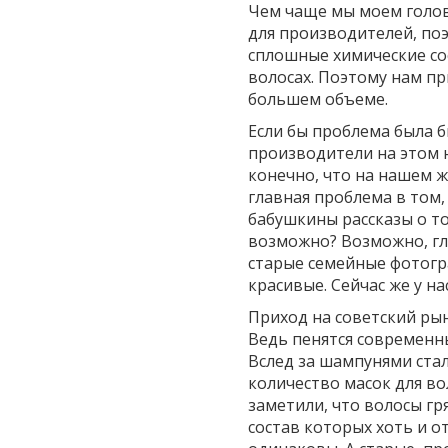
Чем чаще мы моем голов
для производителей, по
сплошные химические со
волосах. Поэтому нам п
большем объеме.
Если бы проблема была б
производители на этом 
конечно, что на нашем ж
главная проблема в том,
бабушкины рассказы о то
возможно? Возможно, г
старые семейные фотогра
красивые. Сейчас же у н
Приход на советский ры
Ведь пенятся современны
Вслед за шампунями ста
количество масок для во
заметили, что волосы гр
состав которых хоть и о