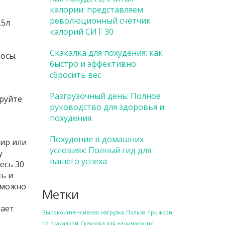
калории: представляем
революционный счетчик
,5л
калорий СИТ 30
Скакалка для похудения: как
осы.
быстро и эффективно
сбросить вес
Разгрузочный день: Полное
ируйте
руководство для здоровья и
похудения
Похудение в домашних
ир или
условиях: Полный гид для
у
вашего успеха
есь 30
ь и
у можно
Метки
щает
Высокоинтенсивная нагрузка
Польза прыжков
со скакалкой
Скакалка для начинающих