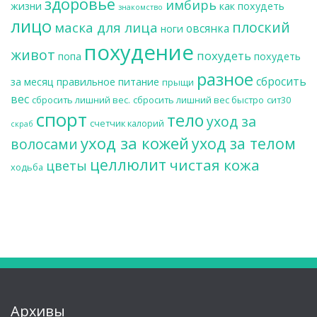
здоровье
имбирь
жизни
как похудеть
знакомство
лицо
плоский
маска для лица
овсянка
ноги
похудение
живот
похудеть
попа
похудеть
разное
сбросить
за месяц
правильное питание
прыщи
вес
сбросить лишний вес.
сбросить лишний вес быстро
сит30
спорт
тело
уход за
счетчик калорий
скраб
уход за кожей
уход за телом
волосами
целлюлит
чистая кожа
цветы
ходьба
Архивы