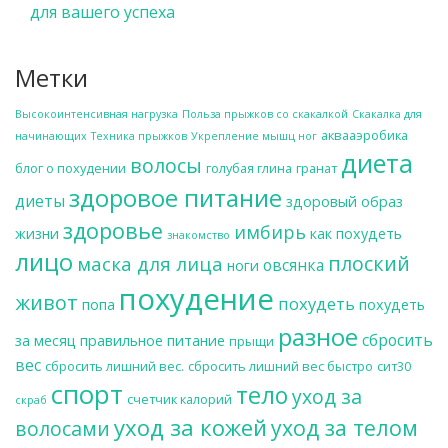
для вашего успеха
Метки
Высокоинтенсивная нагрузка
Польза прыжков со скакалкой
Скакалка для
аквааэробика
начинающих
Техника прыжков
Укрепление мышц ног
диета
волосы
блог о похудении
голубая глина
гранат
здоровое питание
диеты
здоровый образ
здоровье
имбирь
жизни
как похудеть
знакомство
лицо
плоский
маска для лица
овсянка
ноги
похудение
живот
похудеть
попа
похудеть
разное
сбросить
за месяц
правильное питание
прыщи
вес
сбросить лишний вес.
сбросить лишний вес быстро
сит30
спорт
тело
уход за
счетчик калорий
скраб
уход за кожей
уход за телом
волосами