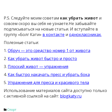
P.S. Следуйте моим советам
как убрать живот
и
совсем скоро вы себя не узнаете.Не забывайте
подписываться на новые статьи. И вступайте в
группу «Болг Кати»
в контакте
и
одноклассниках.
Полезные статьи:
1.
Обруч — это средство номер 1 от живота
2.
Как убрать живот быстро и просто
3.
Плоский живот — упражнения
4.
Как быстро накачать пресс и убрать бока
5.
Упражнения для пресса и красивого тела
Использование материалов сайта доступно только
с активной ссылкой на сайт:
blogkaty.ru
Спорт