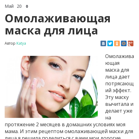
Май
20
0
Омолаживающая
маска для лица
Автор
Katya
Омолажива
ющая
маска для
лица дает
потрясающ
ий эффект.
Эту маску
вычитала и
делает уже
на
протяжение 2 месяцев в домашних условиях моя
мама. И этим рецептом омолаживающей маски для
лица я решила поделиться с вами мои дорогие