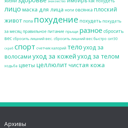
имбирь
жизни
как похудеть
знакомство
лицо
плоский
маска для лица
овсянка
ноги
похудение
живот
похудеть
попа
похудеть
разное
сбросить
за месяц
правильное питание
прыщи
вес
сбросить лишний вес.
сбросить лишний вес быстро
сит30
спорт
тело
уход за
счетчик калорий
скраб
уход за кожей
уход за телом
волосами
целлюлит
чистая кожа
цветы
ходьба
Архивы